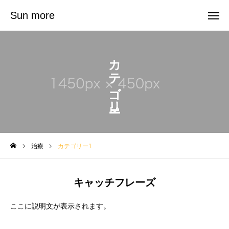
Sun more
Sun more
カテゴリー1
お問い合わせ
会社概要
管理栄養士紹介
ケータリング・料理教室
治療
カテゴリー1
鍼灸サロン
キャッチフレーズ
お問い合わせ
ここに説明文が表示されます。